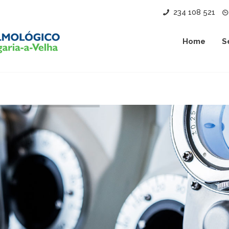
234 108 521
Home
S
nóstico em primeiro l
e tratamento da patologia do sistema visual, cong
ica clínica diferenciada, promovendo o progresso 
oftalmologia e prestando um serviço de excelência