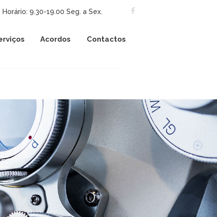
Horário: 9.30-19.00 Seg. a Sex.
erviços
Acordos
Contactos
ugar!
regando especialistas de
e a inovação no campo da
.