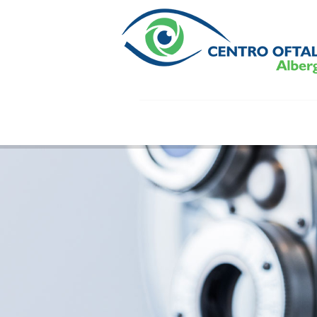
Diag
Focados em diagnóstico 
qualidade para uma prát