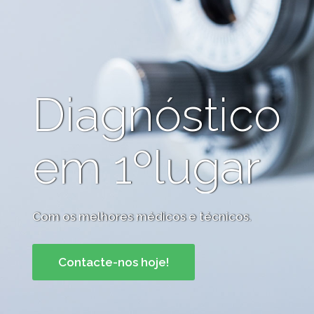
Diagnóstico
em 1ºlugar
Com os melhores médicos e técnicos.
Contacte-nos hoje!